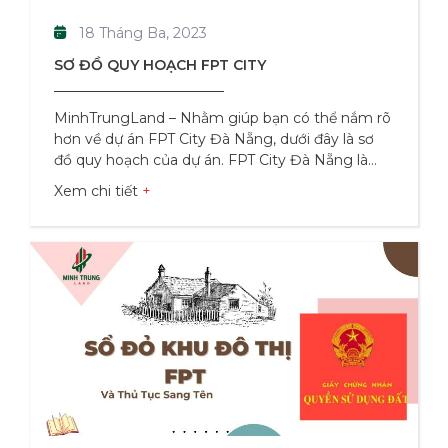
18 Tháng Ba, 2023
SƠ ĐỒ QUY HOẠCH FPT CITY
MinhTrungLand – Nhằm giúp bạn có thể nắm rõ
hơn về dự án FPT City Đà Nẵng, dưới đây là sơ
đồ quy hoạch của dự án. FPT City Đà Nẵng là
một khu đô thị thông minh do Tập đoàn FPT
Xem chi tiết
đầu tư và quản lý. Khu đô thị này nằm tại phía
Nam của thành phố Đà Nẵng, giáp ranh với các
khu vực như An Hải Bắc, An Hải Tây và Phước
Mỹ. Với quy mô lên đến hơn 181ha, FPT City Đà
Nẵng được thiết kế với mục đích tạo ra một môi
trường sống đẳng