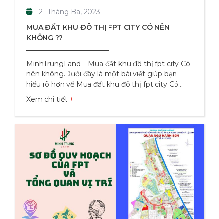
21 Tháng Ba, 2023
MUA ĐẤT KHU ĐÔ THỊ FPT CITY CÓ NÊN
KHÔNG ??
MinhTrungLand – Mua đất khu đô thị fpt city Có
nên không.Dưới đây là một bài viết giúp bạn
hiểu rõ hơn về Mua đất khu đô thị fpt city Có
nên không Khu đô thị FPT City Đà Nẵng là một
Xem chi tiết
khu đô thị hiện đại và đầy tiềm năng, nằm tại vị
trí đắc địa tại khu vực Nam Đà Nẵng, thuộc
phường Hòa Hải, quận Ngũ Hành Sơn, thành
phố Đà Nẵng. Khu đô thị này được phát triển bởi
Tập đoàn FPT – một trong những tập đoàn công
ngh hàng đầu tại Việt Nam. Với