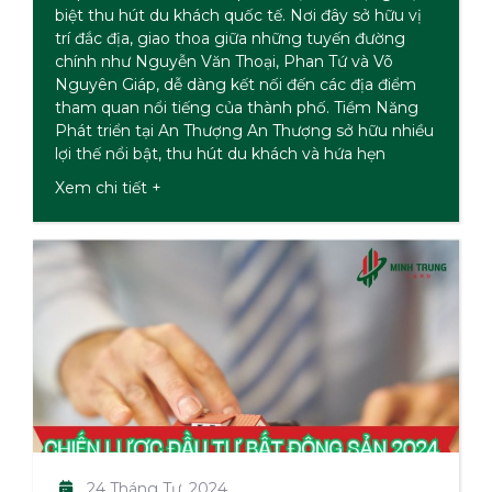
biệt thu hút du khách quốc tế. Nơi đây sở hữu vị
trí đắc địa, giao thoa giữa những tuyến đường
chính như Nguyễn Văn Thoại, Phan Tứ và Võ
Nguyên Giáp, dễ dàng kết nối đến các địa điểm
tham quan nổi tiếng của thành phố. Tiềm Năng
Phát triển tại An Thượng An Thượng sở hữu nhiều
lợi thế nổi bật, thu hút du khách và hứa hẹn
Xem chi tiết
24 Tháng Tư, 2024