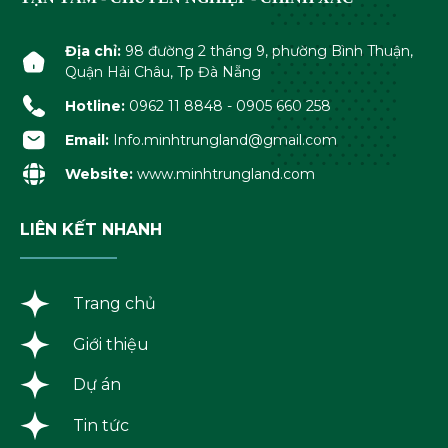
Địa chỉ:
98 đường 2 tháng 9, phường Bình Thuận,
Quận Hải Châu, Tp Đà Nẵng
Hotline:
0962 11 8848 - 0905 660 258
Email:
Info.minhtrungland@gmail.com
Website:
www.minhtrungland.com
LIÊN KẾT NHANH
Trang chủ
Giới thiệu
Dự án
Tin tức