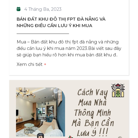
4 Tháng Ba, 2023
BÁN ĐẤT KHU ĐÔ THỊ FPT ĐÀ NẴNG VÀ
NHỮNG ĐIỀU CẦN LƯU Ý KHI MUA
Mua – Bán đất khu đô thị fpt đà nẵng và những
điều cần luu ý khi mua năm 2023.Bài viết sau đây
sẽ giúp bạn hiểu rõ hơn khi mua bán đất khu đô
thị fpt đà nẵng năm 2023,Hãy cùng
Xem chi tiết
MinhTrungLand tìm hiểu thêm! Tổng Quan Khu
Đô Thị FPT Đây là một khu đô thị được xây dựng
bởi Tập đoàn FPT tại Đà Nẵng, với diện tích lên
đến 365ha và tổng vốn đầu tư lên tới 17.000 tỷ
đồng. Khu đô thị này có vị trí đắc địa, nằm ngay
trên trục đường Trường Chinh,