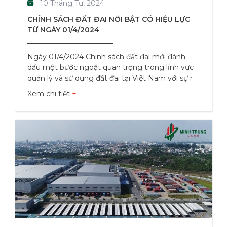
10 Tháng Tư, 2024
CHÍNH SÁCH ĐẤT ĐAI NỔI BẬT CÓ HIỆU LỰC
TỪ NGÀY 01/4/2024
Ngày 01/4/2024 Chinh sách đất đai mới đánh
dấu một bước ngoặt quan trọng trong lĩnh vực
quản lý và sử dụng đất đai tại Việt Nam với sự ra
đời của nhiều sự thay đổi và đổi mới. Những
Xem chi tiết
chính sách này mang đến những thay đổi tích
cực, tạo điều kiện phát triển kinh tế, xã hội, đồng
thời bảo vệ tài nguyên đất đai và phát triển bền
vững. Khuyến khích hoạt động lấn biển: Điểm
nổi bật đầu tiên là việc khuyến khích và quy định
rõ hơn về hoạt động lấn biển. Theo Điều 190