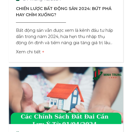
CHIẾN LƯỢC BẤT ĐỘNG SẢN 2024: BỨT PHÁ
HAY CHÌM XUỐNG?
Bất động sản vẫn được xem là kênh đầu tư hấp
dẫn trong năm 2024, hứa hẹn thu nhập thụ
động ổn định và tiềm năng gia tăng giá trị lâu
dài. Tuy nhiên, thị trường bđs cũng tiềm ẩn
Xem chi tiết
nhiều rủi ro nếu không có chiến lược đầu tư phù
hợp. Bài viết này Minhtrungland sẽ giới thiệu 6
chiến lược đầu tư bất động sản kinh điển nhưng
được “biến tấu” sáng tạo để phù hợp với xu
hướng thị trường 2024, giúp bạn gia tăng lợi
nhuận và hạn chế rủi ro. Chiến Lược Bất Động
Sản