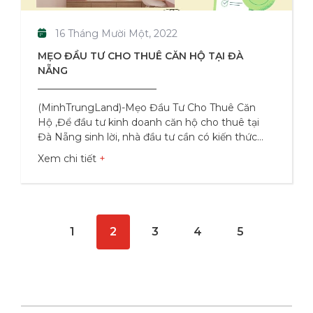
16 Tháng Mười Một, 2022
MẸO ĐẦU TƯ CHO THUÊ CĂN HỘ TẠI ĐÀ
NẴNG
(MinhTrungLand)-Mẹo Đầu Tư Cho Thuê Căn
Hộ ,Để đầu tư kinh doanh căn hộ cho thuê tại
Đà Nẵng sinh lời, nhà đầu tư cần có kiến ​​thức
chuyên môn riêng. Từ việc chọn vị trí phù hợp,
Xem chi tiết
nghiên cứu thị trường bài bản, tìm hiểu hành vi
khách hàng… đều là những bước chuẩn bị vô
cùng quan trọng giúp nhà đầu tư thu được lợi
nhuận cao. Theo khảo sát, Đà Nẵng gần đây
xuất hiện nhiều hình thức đầu tư cải tạo hoặc xây
1
2
3
4
5
mới căn hộ cho thuê. Đã có rất nhiều câu
chuyện thành công trên