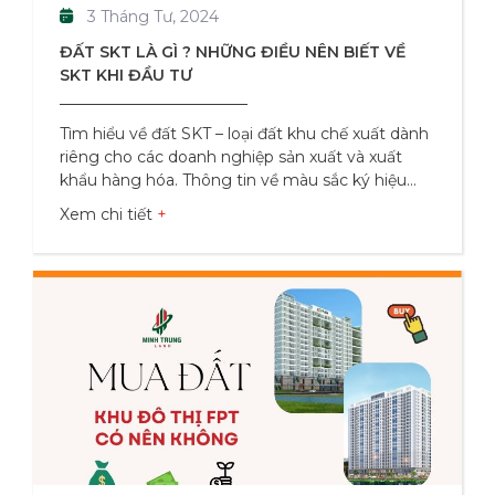
3 Tháng Tư, 2024
ĐẤT SKT LÀ GÌ ? NHỮNG ĐIỀU NÊN BIẾT VỀ
SKT KHI ĐẦU TƯ
Tìm hiểu về đất SKT – loại đất khu chế xuất dành
riêng cho các doanh nghiệp sản xuất và xuất
khẩu hàng hóa. Thông tin về màu sắc ký hiệu
đất SKT, thời hạn sử dụng, quy định và trách
Xem chi tiết
nhiệm Đất SKT Là Gì ? Đất SKT, viết tắt của “Khu
Chế Xuất Thương Mại” là một loại đất đặc biệt
dành cho việc xây dựng các khu công nghiệp
phục vụ sản xuất hàng hóa xuất khẩu hoặc cung
cấp dịch vụ liên quan đến hoạt động xuất nhập
khẩu. Đây là một loại đất phi nông