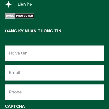
Liên hệ
ĐĂNG KÝ NHẬN THÔNG TIN
Họ
và
tên
Email
Phone
CAPTCHA