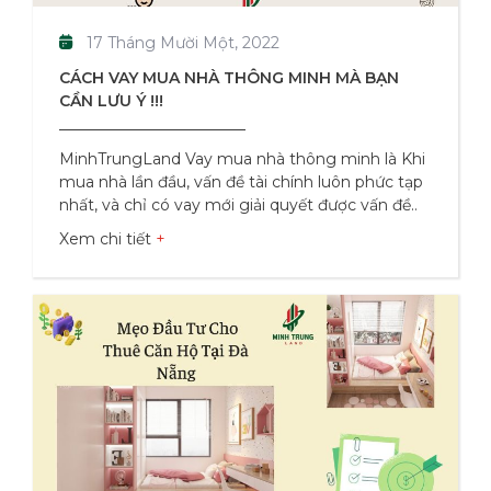
17 Tháng Mười Một, 2022
CÁCH VAY MUA NHÀ THÔNG MINH MÀ BẠN
CẦN LƯU Ý !!!
MinhTrungLand Vay mua nhà thông minh là Khi
mua nhà lần đầu, vấn đề tài chính luôn phức tạp
nhất, và chỉ có vay mới giải quyết được vấn đề
này. Nhưng thế nào là một khoản vay mua nhà
Xem chi tiết
thông minh? Hãy cùng MinhTrungLand tìm hiểu
qua bài viết sau. Làm thế nào để xác định khoản
vay mua nhà phù hợp? Lựa chọn vay ngân hàng
mua nhà trả góp hàng tháng là giải pháp quản lý
tài chính khả thi, phù hợp với những cặp vợ
chồng trẻ chưa có nhà riêng và chưa có đủ tiền