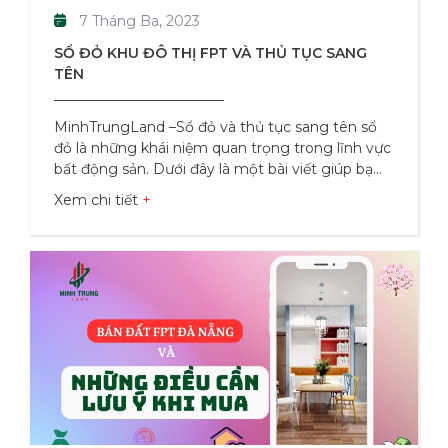
7 Tháng Ba, 2023
SỔ ĐỎ KHU ĐÔ THỊ FPT VÀ THỦ TỤC SANG
TÊN
MinhTrungLand –Sổ đỏ và thủ tục sang tên sổ
đỏ là những khái niệm quan trọng trong lĩnh vực
bất động sản. Dưới đây là một bài viết giúp bạn
hiểu rõ hơn về các khái niệm này và thủ tục cần
Xem chi tiết
thiết để sang tên sổ đỏ. 1. Sổ đỏ là gì? Sổ đỏ là
một giấy tờ quan trọng trong việc chứng minh
quyền sở hữu đất đai và bất động sản. Nó còn
được gọi là giấy chứng nhận quyền sử dụng đất
hoặc giấy chứng nhận sở hữu nhà ở. Sổ đỏ chứa
đựng thông tin về