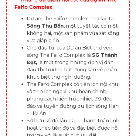
Faifo Complex
Dự án The Faifo Complex :
tọa lạc tại
Sông Thu Bồn
, một tuyệt tác có một
không hai, một sản phẩm vừa sát sông
vừa giáp biển
Chủ đầu tư
:của Dự án Biệt thự ven
sông The Faifo Complex là
SG Thành
Đạt
,
là một trong những đơn vị dẫn
đầu thị trường bất động sản về phân
khúc biệt thự nghỉ dưỡng.
The Faifo Complex có tiện ích nội khu
và tiện ích ngoại khu hoàn chỉnh,
phong cách kiến ​​trúc nhiệt đới độc
đáo và tuyến đường du lịch sông Hàn
– Hội An
Sở hữu sổ đỏ lâu dài – Thanh toán linh
hoạt theo tiến độ và đặc biệt được hỗ
trợ vay với lãi suất cực ưu đãi.