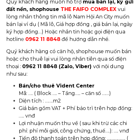
Quý khách hàng muốn hỗ trợ
mua bán lại, ký gửi
đất nền, shophouse
THE FAIFO COMPLEX
vui
lòng nhắn thông tin mã lô Nam Hội An City muốn
bán lại ví dụ ( Mã lô, Giá hợp đồng , giá bán lại, ngày
ký hợp đồng…) Hoặc nhắn tin hoặc gọi điện qua
hotlin
e
0962 11 8848
để hướng dẫn nhé.
Quý khách hàng có căn hộ, shophouse muốn bán
hoặc cho thuê lại vui lòng nhắn tiên qua số điện
thoại :
0962 11 8848 (Zalo, Viber)
với nội dung
như sau:
Bán/cho thuê Vident Center
Mã: …. ( Block …. – Tầng….. – căn số ……)
Diện tích : …….m2
Giá bán gồm VAT + Phí bảo trì trên hợp đồng:
….. vnđ
Lợi nhuận muốn thu về ( sau khi trừ các chi
phí: phí môi giới, công chứng, thuế….): …. vnđ
Tiến độ thanh toán trên hợp đồng: ……………. (