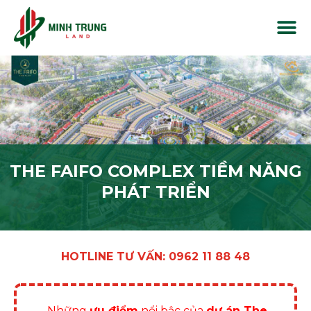
THE FAIFO COMPLEX TIỀM NĂNG
PHÁT TRIỂN
HOTLINE TƯ VẤN: 0962 11 88 48
Những
ưu điểm
nổi bậc của
dự án The