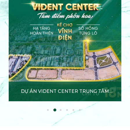
THE FAIFO COMPLEX TIỀM
NĂNG PHÁT TRIỂN
Xem chi tiết +
THE FAIFO COMPLEX TIỀM NĂNG PHÁT
TRIỂN