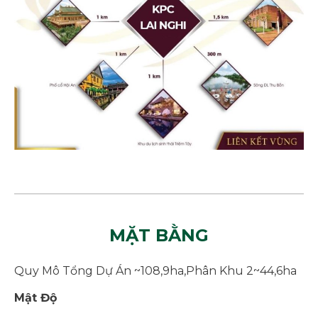
MẶT BẰNG
Quy Mô Tổng Dự Án ~108,9ha,Phân Khu 2~44,6ha
Mật Độ