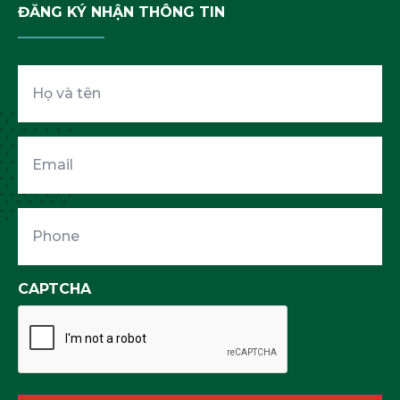
ĐĂNG KÝ NHẬN THÔNG TIN
Họ
và
tên
Email
Phone
CAPTCHA