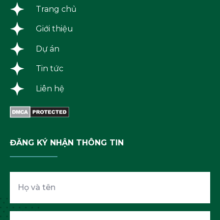
Trang chủ
Giới thiệu
Dự án
Tin tức
Liên hệ
ĐĂNG KÝ NHẬN THÔNG TIN
Họ
và
tên
Email