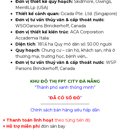
Đơn vị thiết kế quy hoạch:
Skidmore, Owings,
MerrillLLp (USA)
Thiết kế cảnh quan:
Cicada Pte. Ltd. (Singapore)
Đơn vị tư vấn thủy văn & cấp thoát nước
:
WSOOarsons Brinckerhoff, Canada
Đơn vị thiết kế kiến trúc
: ACA Corporation
Accademia Italia
Diện tích
: 181,6 ha Quy mô dân số: 50.00 người
Quy hoạch
: Chung cư – căn hộ, khách sạn, nhà ở
thương mại, trường học, bệnh viện,..
Đơn vị tư vấn thuỷ văn & cấp thoát nước
: WSP
Parsons Brinckerhoff, Canada
KHU ĐÔ THỊ FPT CITY ĐÀ NẴNG
“Thành phố xanh thông minh”
“
ĐÃ CÓ SỔ ĐỎ
”
————————————
Chính sách bán hàng siêu hấp dẫn
+ Thanh toán linh hoạt
theo từng tiến độ
+ Hỗ trợ miễn phí
đón sân bay