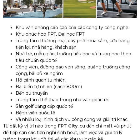
Khu văn phòng cao cấp của các công ty công nghệ
Khu phức hợp FPT, Đại học FPT
Trung tâm thương mại, dãy phố mua sắm, cửa hàng
tiện lợi, nhà hàng, khách sạn
Nhà trẻ, mẫu giáo, trường tiểu học và trung học theo
tiêu chuẩn quốc tế
Công viên, đường dạo ven sông, quảng trường công
cộng, bãi đỗ xe ngầm
Hồ cảnh quan tự nhiên
Bãi biển tự nhiên (cách 800m)
Bến du thuyền
Trung tâm thể thao trong nhà và ngoài trời
Sân golf đẳng cấp quốc tế
Bệnh viện quốc tế
Và nhiều loại hình dịch vụ công cộng và giải trí khác…
Từ bất kỳ vị trí nào trong
FPT City
,
cư dân chỉ mất vài phút
để tiếp cận các tiện nghi sinh hoạt, làm việc và giải trí lý
tưởng trong
khu đô thị
và các khu vực gần kề.