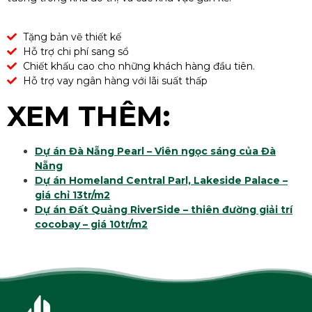
Tặng bản vẽ thiết kế
Hỗ trợ chi phí sang sổ
Chiết khấu cao cho những khách hàng đầu tiên.
Hỗ trợ vay ngân hàng với lãi suất thấp
XEM THÊM:
Dự án Đà Nẵng Pearl – Viên ngọc sáng của Đà
Nẵng
Dự án Homeland Central Parl, Lakeside Palace –
giá chỉ 13tr/m2
Dự án Đất Quảng RiverSide – thiên đường giải trí
cocobay – giá 10tr/m2