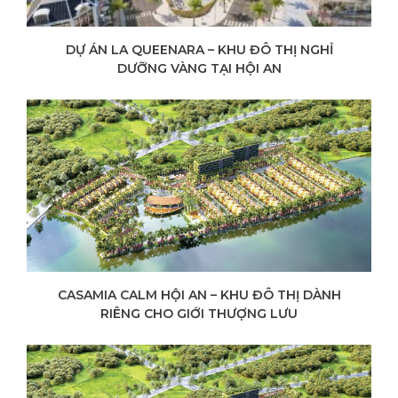
DỰ ÁN LA QUEENARA – KHU ĐÔ THỊ NGHỈ
DƯỠNG VÀNG TẠI HỘI AN
CASAMIA CALM HỘI AN – KHU ĐÔ THỊ DÀNH
RIÊNG CHO GIỚI THƯỢNG LƯU