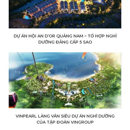
DỰ ÁN HỘI AN D’OR QUẢNG NAM – TỔ HỢP NGHỈ
DƯỠNG ĐẲNG CẤP 5 SAO
VINPEARL LÀNG VÂN SIÊU DỰ ÁN NGHĨ DƯỠNG
CỦA TẬP ĐOÀN VINGROUP