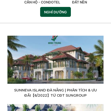
CĂN HỘ - CONDOTEL
ĐẤT NỀN
NGHỈ DƯỠNG
SUNNEVA ISLAND ĐÀ NẴNG | PHÂN TÍCH & ƯU
ĐÃI【6/2022】TỪ CĐT SUNGROUP