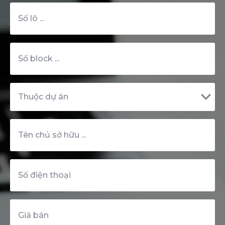
Số
lô
Số
block
Thuộc
dự
án
Tên
chủ
sở
hữu
Số
điện
thoại
Giá
bán