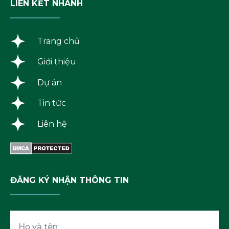
LIÊN KẾT NHANH
Trang chủ
Giới thiệu
Dự án
Tin tức
Liên hệ
ĐĂNG KÝ NHẬN THÔNG TIN
Họ
và