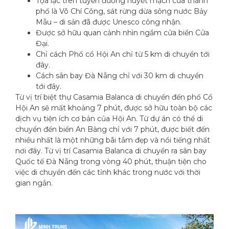
Tọa lạc trên tuyến đường huyết mạch của thành
phố là Võ Chí Công, sát rừng dừa sông nước Bảy
Mẫu – di sản đã được Unesco công nhận.
Được sở hữu quan cảnh nhìn ngắm cửa biển Cửa
Đại.
Chỉ cách Phố cổ Hội An chỉ từ 5 km di chuyển tới
đây.
Cách sân bay Đà Nẵng chỉ với 30 km di chuyển
tới đây.
Từ vị trí biệt thự Casamia Balanca di chuyển đến phố Cổ
Hội An sẽ mất khoảng 7 phút, được sở hữu toàn bộ các
dịch vụ tiện ích cơ bản của Hội An. Từ dự án có thể di
chuyển đến biển An Bàng chỉ với 7 phút, được biết đến
nhiều nhất là một những bãi tắm đẹp và nổi tiếng nhất
nơi đây. Từ vị trí Casamia Balanca di chuyển ra sân bay
Quốc tế Đà Nẵng trong vòng 40 phút, thuận tiện cho
việc di chuyển đến các tỉnh khác trong nước với thời
gian ngắn.