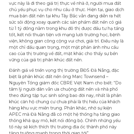
vực này là đi theo giá trị thực về nhà ở, người mua đất
chủ yếu phục vụ cho nhu cầu ở thực. Hiện tại, giao dịch
mua bán đất nền tại khu Tây Bắc vẫn đang diễn ra hết
sức sôi động xoay quanh các sản phẩm đất nền có giá
từ 1 tỷ đồng nằm trong khu đô thị được đầu tư hạ tầng
tốt, kết nối thuận tiện với mạng lưới trường học, bệnh
viện, không gian công cộng vui chơi, giải trí. Điều này là
một chỉ dấu quan trọng, một mặt phản ánh nhu cầu
cao của thị trường về đất, mặt khác cho thấy sự bền
vững của giá trị phân khúc đất nền.
Đánh giá về triển vọng thị trường BĐS Đà Nẵng, đặc
biệt là phân khúc đất nền ông Marc Townsend –
Nguyên Tổng giám đốc CBRE Việt Nam cho biết: “Do
tâm lý người dân vẫn ưa chuộng đất nền và nhà phố
theo đúng tập tục sinh sống bao đời nay, nhất là phân
khúc căn hộ chung cư chưa phải là thị hiếu của khách
hàng khu vực miền trung. Phần khác, nhờ sự kiện
APEC mà Đà Nẵng đã có một hệ thống hạ tầng giao
thông khá quy mô, kết nối đồng bộ. Chính những yếu
tố này sẽ kích thích thị trường địa ốc thành phố này
tăng trưởng mạnh trong thời gian tới”.