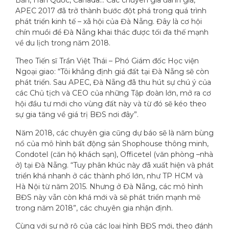
Bản, Hàn Quốc, Canada… Các chuyên gia đánh giá,
APEC 2017 đã trở thành bước đột phá trong quá trình
phát triển kinh tế – xã hội của Đà Nẵng. Đây là cơ hội
chín muồi để Đà Nẵng khai thác được tối đa thế mạnh
về du lịch trong năm 2018.
Theo Tiến sĩ Trần Việt Thái – Phó Giám đốc Học viện
Ngoại giao: “Tôi khẳng định giá đất tại Đà Nẵng sẽ còn
phát triển. Sau APEC, Đà Nẵng đã thu hút sự chú ý của
các Chủ tịch và CEO của những Tập đoàn lớn, mở ra cơ
hội đầu tư mới cho vùng đất này và từ đó sẽ kéo theo
sự gia tăng về giá trị BĐS nơi đây”.
Năm 2018, các chuyên gia cũng dự báo sẽ là năm bùng
nổ của mô hình bất động sản Shophouse thông minh,
Condotel (căn hộ khách sạn), Officetel (văn phòng –nhà
ở) tại Đà Nẵng. “Tuy phân khúc này đã xuất hiện và phát
triển khá nhanh ở các thành phố lớn, như TP HCM và
Hà Nội từ năm 2015. Nhưng ở Đà Nẵng, các mô hình
BĐS này vẫn còn khá mới và sẽ phát triển mạnh mẽ
trong năm 2018”, các chuyên gia nhận định.
Cùng với sự nở rộ của các loại hình BĐS mới, theo đánh