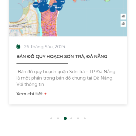
Những Đất Không Giấy Tờ Nào Được Cấp
Sổ Đỏ Vào 2025
- 15 Tháng Tư, 2024
Chính sách Đất Đai Nổi Bật Có Hiệu Lực
Từ Ngày 01/4/2024
- 10 Tháng Tư, 2024
26 Tháng Sáu, 2024
BẢN ĐỒ QUY HOẠCH SƠN TRÀ, ĐÀ NẴNG
Bản đồ quy hoạch quận Sơn Trà – TP Đà Nẵng
là một phần trong bản đồ chung tại Đà Nẵng.
Với thông tin
Xem chi tiết