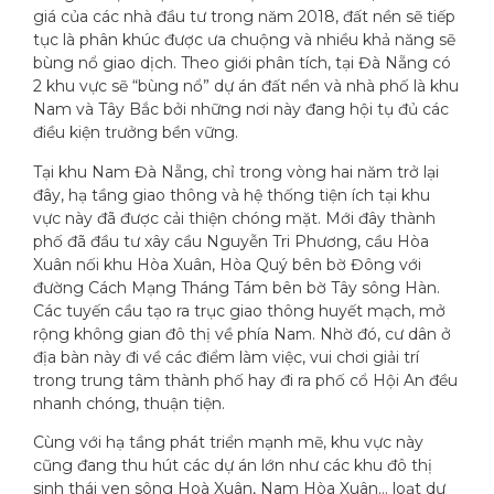
giá của các nhà đầu tư trong năm 2018, đất nền sẽ tiếp
tục là phân khúc được ưa chuộng và nhiều khả năng sẽ
bùng nổ giao dịch. Theo giới phân tích, tại Đà Nẵng có
2 khu vực sẽ “bùng nổ” dự án đất nền và nhà phố là khu
Nam và Tây Bắc bởi những nơi này đang hội tụ đủ các
điều kiện trưởng bền vững.
Tại khu Nam Đà Nẵng, chỉ trong vòng hai năm trở lại
đây, hạ tầng giao thông và hệ thống tiện ích tại khu
vực này đã được cải thiện chóng mặt. Mới đây thành
phố đã đầu tư xây cầu Nguyễn Tri Phương, cầu Hòa
Xuân nối khu Hòa Xuân, Hòa Quý bên bờ Đông với
đường Cách Mạng Tháng Tám bên bờ Tây sông Hàn.
Các tuyến cầu tạo ra trục giao thông huyết mạch, mở
rộng không gian đô thị về phía Nam. Nhờ đó, cư dân ở
địa bàn này đi về các điểm làm việc, vui chơi giải trí
trong trung tâm thành phố hay đi ra phố cổ Hội An đều
nhanh chóng, thuận tiện.
Cùng với hạ tầng phát triển mạnh mẽ, khu vực này
cũng đang thu hút các dự án lớn như các khu đô thị
sinh thái ven sông Hoà Xuân, Nam Hòa Xuân… loạt dự