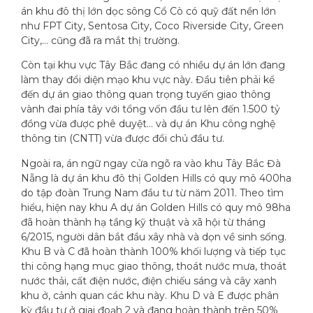
án khu đô thị lớn dọc sông Cổ Cò có quỹ đất nền lớn
như FPT City, Sentosa City, Coco Riverside City, Green
City,… cũng đã ra mắt thị trường.
Còn tại khu vực Tây Bắc đang có nhiều dự án lớn đang
làm thay đổi diện mạo khu vực này. Đầu tiên phải kể
đến dự án giao thông quan trọng tuyến giao thông
vành đai phía tây với tổng vốn đầu tư lên đến 1.500 tỷ
đồng vừa được phê duyệt… và dự án Khu công nghệ
thông tin (CNTT) vừa được đổi chủ đầu tư.
Ngoài ra, án ngữ ngay cửa ngõ ra vào khu Tây Bắc Đà
Nẵng là dự án khu đô thị Golden Hills có quy mô 400ha
do tập đoàn Trung Nam đầu tư từ năm 2011. Theo tìm
hiểu, hiện nay khu A dự án Golden Hills có quy mô 98ha
đã hoàn thành hạ tầng kỹ thuật và xã hội từ tháng
6/2015, người dân bắt đầu xây nhà và dọn về sinh sống.
Khu B và C đã hoàn thành 100% khối lượng và tiếp tục
thi công hạng mục giao thông, thoát nước mưa, thoát
nước thải, cất điện nước, điện chiếu sáng và cây xanh
khu ở, cảnh quan các khu này. Khu D và E được phân
kỳ đầu tư ở giai đoạh 2 và đang hoàn thành trên 50%