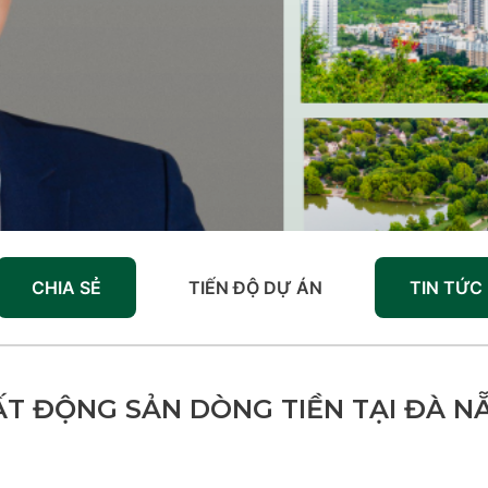
CHIA SẺ
TIẾN ĐỘ DỰ ÁN
TIN TỨC
ẤT ĐỘNG SẢN DÒNG TIỀN TẠI ĐÀ N