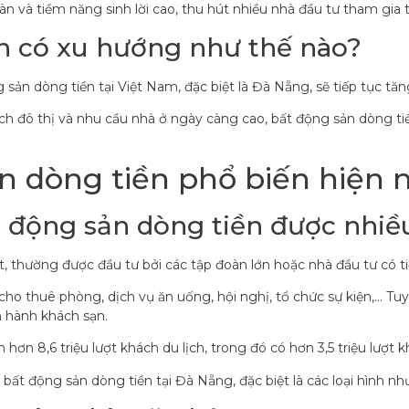
n và tiềm năng sinh lời cao, thu hút nhiều nhà đầu tư tham gia t
ền có xu hướng như thế nào?
 sản dòng tiền tại Việt Nam, đặc biệt là Đà Nẵng, sẽ tiếp tục t
h đô thị và nhu cầu nhà ở ngày càng cao, bất động sản dòng tiề
ản dòng tiền phổ biến hiện 
ất động sản dòng tiền được nhiề
t, thường được đầu tư bởi các tập đoàn lớn hoặc nhà đầu tư có t
o thuê phòng, dịch vụ ăn uống, hội nghị, tổ chức sự kiện,… Tuy 
n hành khách sạn.
n 8,6 triệu lượt khách du lịch, trong đó có hơn 3,5 triệu lượt k
bất động sản dòng tiền tại Đà Nẵng, đặc biệt là các loại hình nh