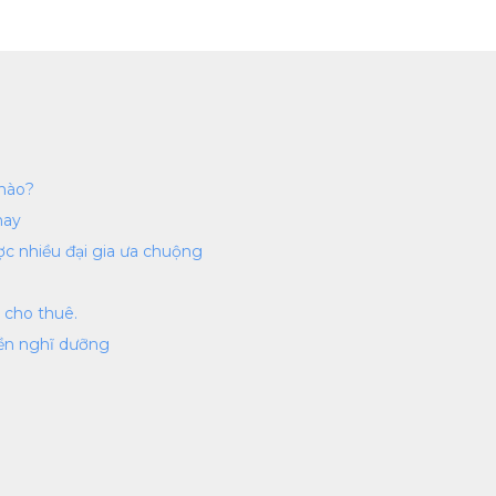
 nào?
nay
ược nhiều đại gia ưa chuộng
ể cho thuê.
tiền nghĩ dưỡng