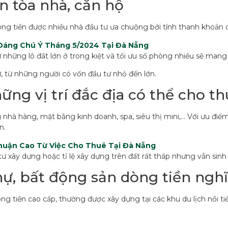
n tòa nhà, căn hộ
òng tiền được nhiều nhà đầu tư ưa chuộng bởi tính thanh khoản c
Đáng Chú Ý Tháng 5/2024 Tại Đà Nẵng
ư những lô đất lớn ở trong kiệt và tối ưu số phòng nhiều sẽ mang 
, từ những người có vốn đầu tư nhỏ đến lớn.
ững vị trí đắc địa có thể cho th
hà hàng, mặt bằng kinh doanh, spa, siêu thị mini,… Với ưu điểm
n.
huận Cao Từ Việc Cho Thuê Tại Đà Nẵng
tư xây dựng hoặc tỉ lệ xây dựng trên đất rất thấp nhưng vẫn sin
 thự, bất động sản dòng tiền ng
 dòng tiền cao cấp, thường được xây dựng tại các khu du lịch nổi 