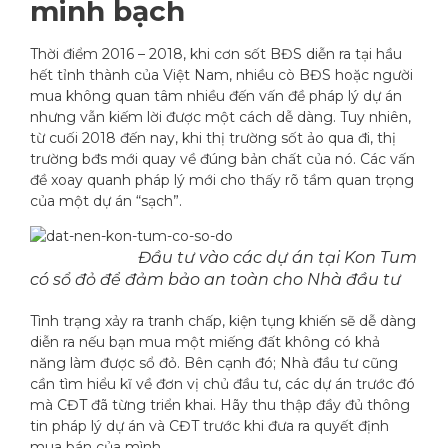
minh bạch
Thời điểm 2016 – 2018, khi cơn sốt BĐS diễn ra tại hầu
hết tỉnh thành của Việt Nam, nhiều cò BĐS hoặc người
mua không quan tâm nhiều đến vấn đề pháp lý dự án
nhưng vẫn kiếm lời được một cách dễ dàng. Tuy nhiên,
từ cuối 2018 đến nay, khi thị trường sốt ảo qua đi, thị
trường bđs mới quay về đúng bản chất của nó. Các vấn
đề xoay quanh pháp lý mới cho thấy rõ tầm quan trọng
của một dự án “sạch”.
Đầu tư vào các dự án tại Kon Tum
có sổ đỏ để đảm bảo an toàn cho Nhà đầu tư
Tình trạng xảy ra tranh chấp, kiện tụng khiến sẽ dễ dàng
diễn ra nếu bạn mua một miếng đất không có khả
năng làm được sổ đỏ. Bên cạnh đó; Nhà đầu tư cũng
cần tìm hiểu kĩ về đơn vị chủ đầu tư, các dự án trước đó
mà CĐT đã từng triển khai. Hãy thu thập đầy đủ thông
tin pháp lý dự án và CĐT trước khi đưa ra quyết định
mua bán của mình.