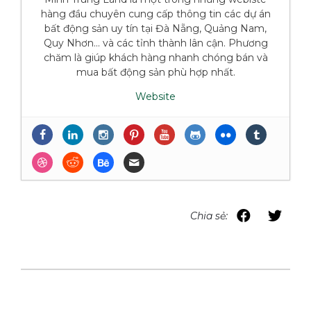
hàng đầu chuyên cung cấp thông tin các dự án
bất động sản uy tín tại Đà Nẵng, Quảng Nam,
Quy Nhơn... và các tỉnh thành lân cận. Phương
chăm là giúp khách hàng nhanh chóng bán và
mua bất động sản phù hợp nhất.
Website
NHỮNG ĐIỀU CẦN BIẾT VỀ BẤT ĐỘNG
SẢN DÒNG TIỀN TẠI ĐÀ NẴNG
- 14 Tháng
Năm, 2024
Top Biệt Thự Nghỉ Dưỡng Có Dòng Tiền
Hấp Dẫn Tại Đà Nẵng – Tháng 5/2024
- 14
Tháng Năm, 2024
Chia sẻ:
Top Những Tòa Căn Hộ Có Dòng Tiền Tốt
Đáng Chú Ý Tháng 5/2024 Tại Đà Nẵng
-
14 Tháng Năm, 2024
Những Lô Đất Nền Có Khả Năng Sinh Lợi
Nhuận Cao Từ Việc Cho Thuê Tại Đà Nẵng
- 14 Tháng Năm, 2024