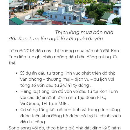
Thị trường mua bán nhà
đất Kon Tum lên ngôi là kết quả tất yếu
Từ cuối 2018 đến nay, thị trường mua bán nhà đất Kon
Tum liên tục ghi nhận những dấu hiệu đáng mừng. Cụ
thể:
55 dự án đầu tư trong lĩnh vực phát triển đô thị;
văn phòng – thương mại – dịch vụ – du lịch với
tổng số vốn đầu tư 24.141 tỷ đồng .
Hàng loạt ông lớn đổ vốn về đầu tư tại Kon Tum
với các dự án đình đám như Tập đoán FLC,
VinGroup, TH True Milk…
Cơ sở hạ tầng kết nối liên tỉnh và trong tỉnh cũng
được triển khai đồng bộ được hỗ trợ từ chính sách
đầu tư công.
Song song với đó, theo bảng giá nhà đất định kỳ 5 năm