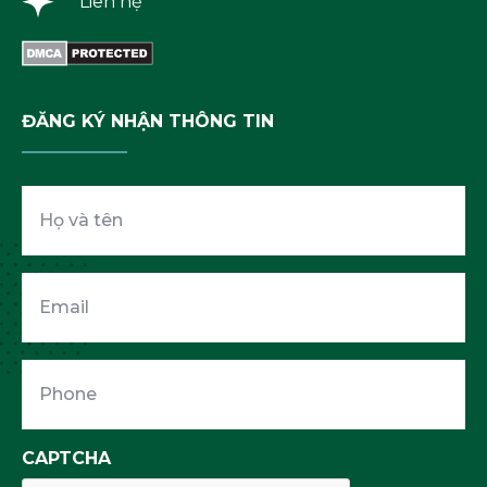
Liên hệ
ĐĂNG KÝ NHẬN THÔNG TIN
Họ
và
tên
Email
Phone
CAPTCHA