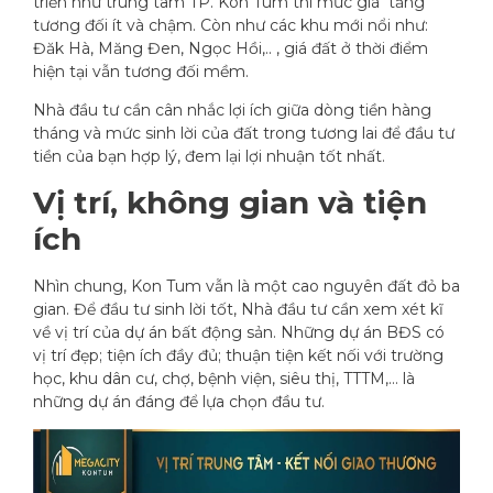
triển như trung tâm TP. Kon Tum thì mức giá tăng
tương đối ít và chậm. Còn như các khu mới nổi như:
Đăk Hà, Măng Đen, Ngọc Hồi,.. , giá đất ở thời điểm
hiện tại vẫn tương đối mềm.
Nhà đầu tư cần cân nhắc lợi ích giữa dòng tiền hàng
tháng và mức sinh lời của đất trong tương lai để đầu tư
tiền của bạn hợp lý, đem lại lợi nhuận tốt nhất.
Vị trí, không gian và tiện
ích
Nhìn chung, Kon Tum vẫn là một cao nguyên đất đỏ ba
gian. Để đầu tư sinh lời tốt, Nhà đầu tư cần xem xét kĩ
về vị trí của dự án bất động sản. Những dự án BĐS có
vị trí đẹp; tiện ích đầy đủ; thuận tiện kết nối với trường
học, khu dân cư, chợ, bệnh viện, siêu thị, TTTM,… là
những dự án đáng để lựa chọn đầu tư.