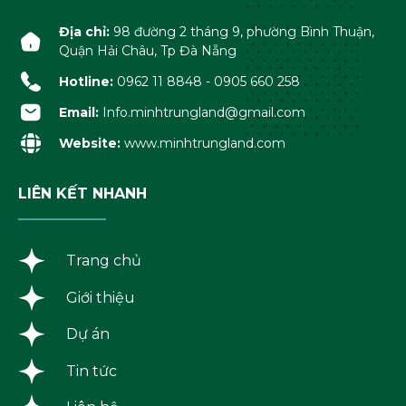
Địa chỉ:
98 đường 2 tháng 9, phường Bình Thuận,
Quận Hải Châu, Tp Đà Nẵng
Hotline:
0962 11 8848 - 0905 660 258
Email:
Info.minhtrungland@gmail.com
Website:
www.minhtrungland.com
LIÊN KẾT NHANH
Trang chủ
Giới thiệu
Dự án
Tin tức