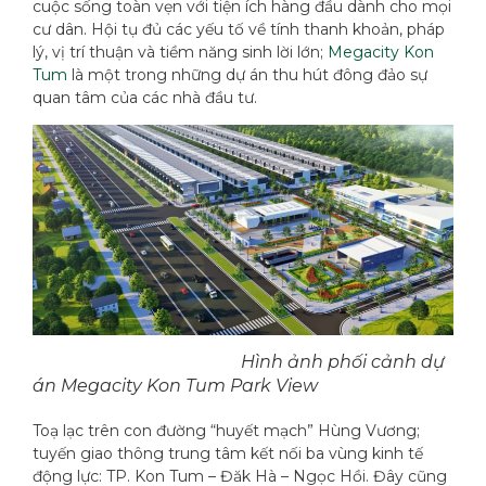
cuộc sống toàn vẹn với tiện ích hàng đầu dành cho mọi
cư dân. Hội tụ đủ các yếu tố về tính thanh khoản, pháp
lý, vị trí thuận và tiềm năng sinh lời lớn;
Megacity Kon
Tum
là một trong những dự án thu hút đông đảo sự
quan tâm của các nhà đầu tư.
Hình ảnh phối cảnh dự
án Megacity Kon Tum Park View
Toạ lạc trên con đường “huyết mạch” Hùng Vương;
tuyến giao thông trung tâm kết nối ba vùng kinh tế
động lực: TP. Kon Tum – Đăk Hà – Ngọc Hồi. Đây cũng