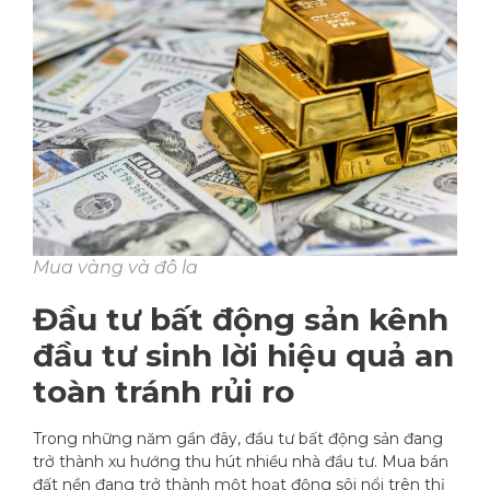
Mua vàng và đô la
Đầu tư bất động sản kênh
đầu tư sinh lời hiệu quả an
toàn tránh rủi ro
Trong những năm gần đây, đầu tư bất động sản đang
trở thành xu hướng thu hút nhiều nhà đầu tư. Mua bán
đất nền đang trở thành một hoạt động sôi nổi trên thị