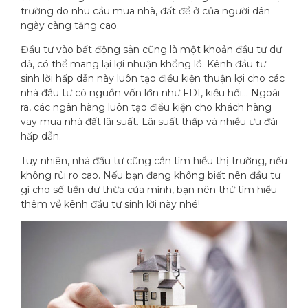
trường do nhu cầu mua nhà, đất để ở của người dân
ngày càng tăng cao.
Đầu tư vào bất động sản cũng là một khoản đầu tư dư
dả, có thể mang lại lợi nhuận khổng lồ. Kênh đầu tư
sinh lời hấp dẫn này luôn tạo điều kiện thuận lợi cho các
nhà đầu tư có nguồn vốn lớn như FDI, kiều hối… Ngoài
ra, các ngân hàng luôn tạo điều kiện cho khách hàng
vay mua nhà đất lãi suất. Lãi suất thấp và nhiều ưu đãi
hấp dẫn.
Tuy nhiên, nhà đầu tư cũng cần tìm hiểu thị trường, nếu
không rủi ro cao. Nếu bạn đang không biết nên đầu tư
gì cho số tiền dư thừa của mình, bạn nên thử tìm hiểu
thêm về kênh đầu tư sinh lời này nhé!