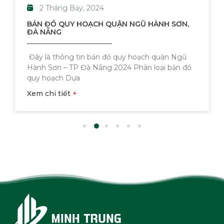
2 Tháng Bảy, 2024
BẢN ĐỒ QUY HOẠCH QUẬN NGŨ HÀNH SƠN,
ĐÀ NẴNG
Đây là thông tin bản đồ quy hoạch quận Ngũ
Hành Sơn – TP Đà Nẵng 2024 Phân loại bản đồ
quy hoạch Dựa
Xem chi tiết