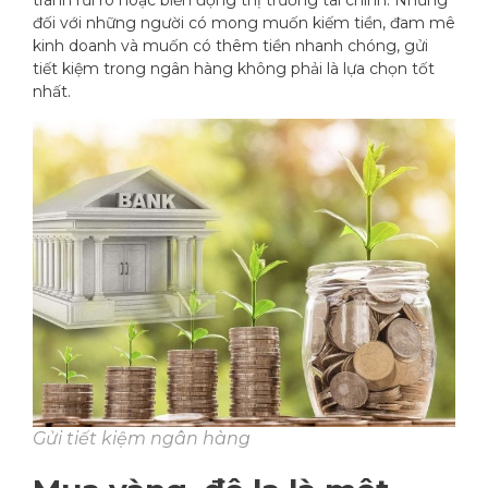
đối với những người có mong muốn kiếm tiền, đam mê
kinh doanh và muốn có thêm tiền nhanh chóng, gửi
tiết kiệm trong ngân hàng không phải là lựa chọn tốt
nhất.
Gửi tiết kiệm ngân hàng