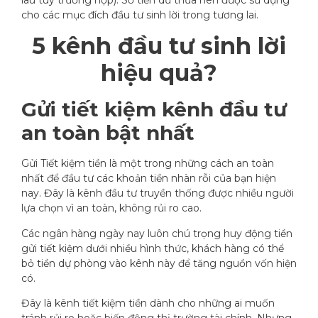
cho các mục đích đầu tư sinh lời trong tương lai.
5 kênh đầu tư sinh lời
hiệu quả?
Gửi tiết kiệm kênh đầu tư
an toàn bật nhất
Gửi Tiết kiệm tiền là một trong những cách an toàn
nhất để đầu tư các khoản tiền nhàn rỗi của bạn hiện
nay. Đây là kênh đầu tư truyền thống được nhiều người
lựa chọn vì an toàn, không rủi ro cao.
Các ngân hàng ngày nay luôn chú trọng huy động tiền
gửi tiết kiệm dưới nhiều hình thức, khách hàng có thể
bỏ tiền dự phòng vào kênh này để tăng nguồn vốn hiện
có.
Đây là kênh tiết kiệm tiền dành cho những ai muốn
tránh rủi ro hoặc biến động thị trường tài chính. Nhưng