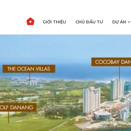
GIỚI THIỆU
CHỦ ĐẦU TƯ
DỰ ÁN