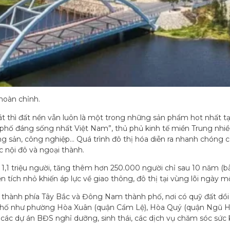
hoàn chỉnh.
t thì đất nền vẫn luôn là một trong những sản phẩm hot nhất tạ
phố đáng sống nhất Việt Nam”, thủ phủ kinh tế miền Trung nhi
động sản, công nghiệp… Quá trình đô thị hóa diễn ra nhanh chóng
 nội đô và ngoại thành.
1,1 triệu người, tăng thêm hơn 250.000 người chỉ sau 10 năm (b
n tích nhỏ khiến áp lực về giao thông, đô thị tại vùng lõi ngày mộ
i thành phía Tây Bắc và Đông Nam thành phố, nơi có quỹ đất dồ
 phố như phường Hòa Xuân (quận Cẩm Lệ), Hòa Quý (quận Ngũ Hành
iển các dự án BĐS nghỉ dưỡng, sinh thái, các dịch vụ chăm sóc sức