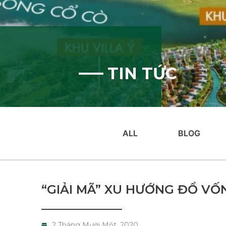
TIN TỨC
ALL
BLOG
“GIẢI MÃ” XU HƯỚNG ĐỔ VỐ
2 Tháng Mười Một, 2020