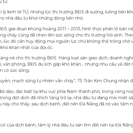
 tư.
ý kinh tế TƯ, những lúc thị trường BĐS đi xuống, luồng tiền khô
cho nhà đầu tư khơi những dòng tiền nhỏ.
BĐS giai đoạn khủng hoảng 2011 – 2013, hình thức phân lô bán nền
òng chảy cũng đã nhen lên sức sống cho thị trường hồi sinh. Th
, lúc đó cần huy động mọi nguồn lực chứ không thể trông chờ v
 khó khăn nhất của địa ốc.
nặng nề cho thị trường BĐS. Hàng loạt sàn giao dịch, doanh ngh
, văn phòng, BĐS du lịch gặp khó khăn… nhưng nhu cầu về đất n
ôn có sức sống.
guyên, mạch sống tự nhiên vẫn chảy”, TS Trần Kim Chung nhận đ
ồi dào, đặc biệt tại khu vực phía Nam thành phố, trong vòng nửa
rong đợt dịch đã nhích tăng trở lại, nhà đầu tư đang mải miết săn 
ều này cho thấy, sau dịch bệnh, đất nền Đà Nẵng đã rơi vào tầm n
 cố của dịch bệnh, tâm lý nhà đầu tư săn tìm đất nền tại Đà Nẵn