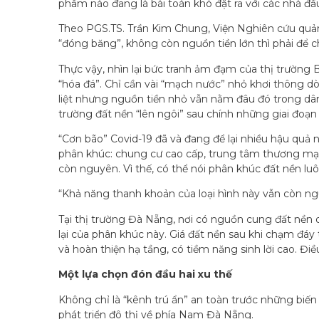
phẩm nào đang là bài toán khó đặt ra với các nhà đầu
Theo PGS.TS. Trần Kim Chung, Viện Nghiên cứu quản l
“đóng băng”, không còn nguồn tiền lớn thì phải để 
Thực vậy, nhìn lại bức tranh ảm đạm của thị trường 
“hóa đá”. Chỉ cần vài “mạch nước” nhỏ khơi thông d
liệt nhưng nguồn tiền nhỏ vẫn nằm đâu đó trong dân
trường đất nền “lên ngôi” sau chính những giai đoạn
“Cơn bão” Covid-19 đã và đang để lại nhiều hậu quả 
phân khúc: chung cư cao cấp, trung tâm thương mại
còn nguyên. Vì thế, có thể nói phân khúc đất nền lu
“Khả năng thanh khoản của loại hình này vẫn còn n
Tại thị trường Đà Nẵng, nơi có nguồn cung đất nền d
lại của phân khúc này. Giá đất nền sau khi chạm đáy t
và hoàn thiện hạ tầng, có tiềm năng sinh lời cao. Đi
Một lựa chọn đón đầu hai xu thế
Không chỉ là “kênh trú ẩn” an toàn trước những biến
phát triển đô thị về phía Nam Đà Nẵng.