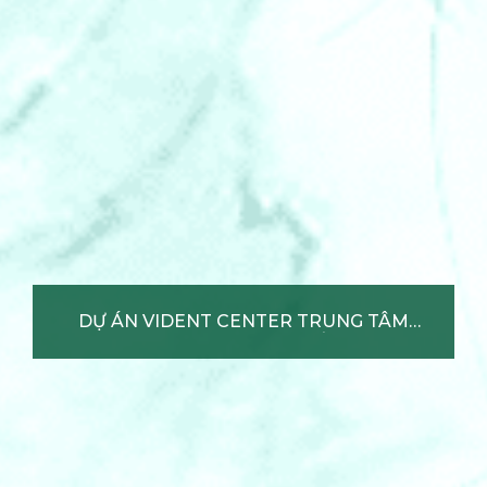
DỰ ÁN VIDENT CENTER TRUNG
TÂM CHỢ VĨNH ĐIỆN – GIÁ GỐC
CĐT
Xem chi tiết +
DỰ ÁN VIDENT CENTER TRUNG TÂM
CHỢ VĨNH ĐIỆN – GIÁ GỐC CĐT