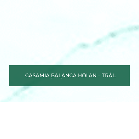
CASAMIA BALANCA HỘI AN –
TRẢI NGHIỆM LỐI SỐNG
THƯƠNG LƯU TẠI PHỐ CỔ
Xem chi tiết +
CASAMIA BALANCA HỘI AN – TRẢI
NGHIỆM LỐI SỐNG THƯƠNG LƯU TẠI
PHỐ CỔ