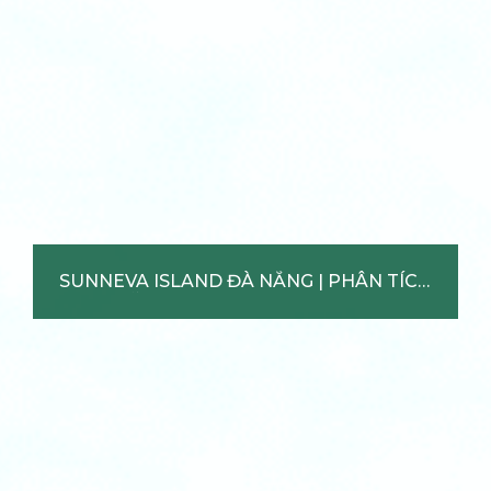
SUNNEVA ISLAND ĐÀ NẴNG |
PHÂN TÍCH & ƯU ĐÃI【6/2022】
TỪ CĐT SUNGROUP
Xem chi tiết +
SUNNEVA ISLAND ĐÀ NẴNG | PHÂN TÍCH
& ƯU ĐÃI【6/2022】TỪ CĐT SUNGROUP