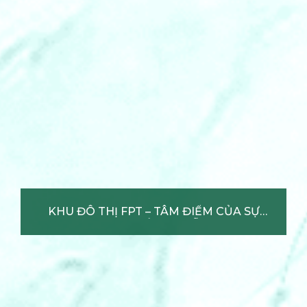
KHU ĐÔ THỊ FPT – TÂM ĐIỂM
CỦA SỰ PHÁT TRIỂN ĐÀ NẴNG
Xem chi tiết +
KHU ĐÔ THỊ FPT – TÂM ĐIỂM CỦA SỰ
PHÁT TRIỂN ĐÀ NẴNG