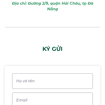
Địa chỉ: Đường 2/9, quận Hải Châu, tp Đà
Nẵng
KÝ GỬI
Họ
và
tên
(Required)
Email