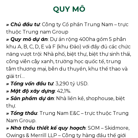
QUY MÔ
» Chủ đầu tư
: Công ty Cổ phần Trung Nam – trực
thuộc Trung nam Group
» Quy mô dự án
: Dự án rộng 400ha gồm 5 phân
khu A, B, C, D, E và F (khu Đảo) với đầy đủ các chức
năng vượt trội: Nhà phố, biệt thự, biệt thự sinh thái,
công viên cây xanh, trường học quốc tế, trung
tâm thương mại, bên du thuyền, khu thể thao và
giải trí…
» Tổng vốn đầu tư
: 3,290 tỷ USD.
» Mật độ xây dựng
: 42,1%.
» Sản phẩm dự án
: Nhà liền kề, shophouse, biệt
thự.
» Tổng thầu
: Trung Nam E&C – trực thuộc Trung
Nam Group.
» Nhà thầu thiết kế quy hoạch
: SOM – Skidmore,
Owings & Merrill LLP – Công ty hàng đầu thế giới