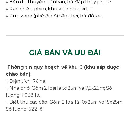
» Bến du thuyền tư nhân, bãi đáp thủy phi cơ
» Rạp chiếu phim, khu vui chơi giải trí.
» Pub zone (phố đi bộ) sân chơi, bãi đỗ xe…
GIÁ BÁN VÀ ƯU ĐÃI
Thông tin quy hoạch về khu C (khu sắp được
chào bán)
:
+ Diện tích: 76 ha.
+ Nhà phố: Gồm 2 loại là 5x25m và 7,5x25m; Số
lượng: 1.038 lô.
+ Biệt thự cao cấp: Gồm 2 loại là 10x25m và 15x25m;
Số lượng: 522 lô.