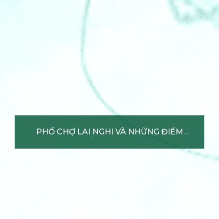
PHỐ CHỢ LAI NGHI VÀ NHỮNG
ĐIỂM NÓNG CẦN LƯU Ý KHI
MUA
Xem chi tiết +
PHỐ CHỢ LAI NGHI VÀ NHỮNG ĐIỂM
NÓNG CẦN LƯU Ý KHI MUA