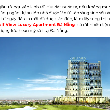
àu tài nguyên kinh tế” của đất nước ta, nếu không muố
 hàng ngàn dự án lớn nhỏ được “ấp ủ” sẵn sàng sinh sôi n
từ ngày đầu ra mắt đã được săn đón, làm dậy song thị 
olf View Luxury Apartment Đà Nẵng
có rất nhiều tiệ
ợng lưu hoàn mỹ số 1 tại Đà Nẵng.