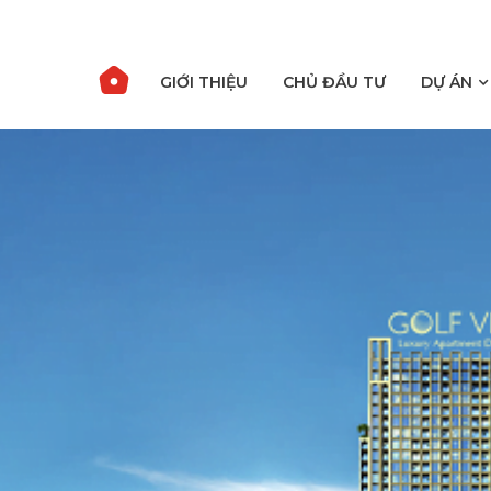
GIỚI THIỆU
CHỦ ĐẦU TƯ
DỰ ÁN