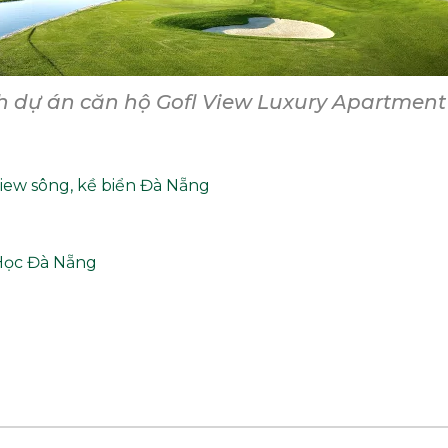
h dự án căn hộ Gofl View Luxury Apartmen
iew sông, kề biển Đà Nẵng
 Học Đà Nẵng