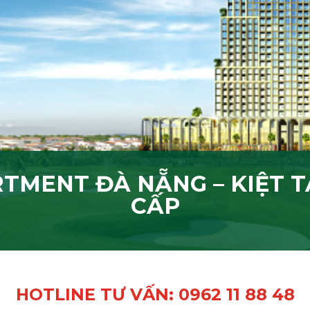
TMENT ĐÀ NẴNG – KIỆT T
CẤP
HOTLINE TƯ VẤN: 0962 11 88 48