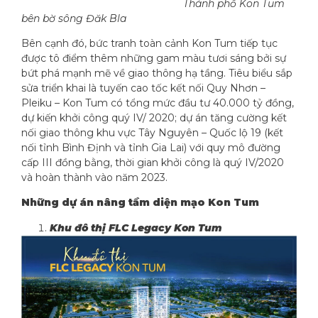
Thành phố Kon Tum
bên bờ sông Đăk Bla
Bên cạnh đó, bức tranh toàn cảnh Kon Tum tiếp tục
được tô điểm thêm những gam màu tươi sáng bởi sự
bứt phá mạnh mẽ về giao thông hạ tầng. Tiêu biểu sắp
sửa triển khai là tuyến cao tốc kết nối Quy Nhơn –
Pleiku – Kon Tum có tổng mức đầu tư 40.000 tỷ đồng,
dự kiến khởi công quý IV/ 2020; dự án tăng cường kết
nối giao thông khu vực Tây Nguyên – Quốc lộ 19 (kết
nối tỉnh Bình Định và tỉnh Gia Lai) với quy mô đường
cấp III đồng bằng, thời gian khởi công là quý IV/2020
và hoàn thành vào năm 2023.
Những dự án nâng tầm diện mạo Kon Tum
Khu đô thị FLC Legacy Kon Tum