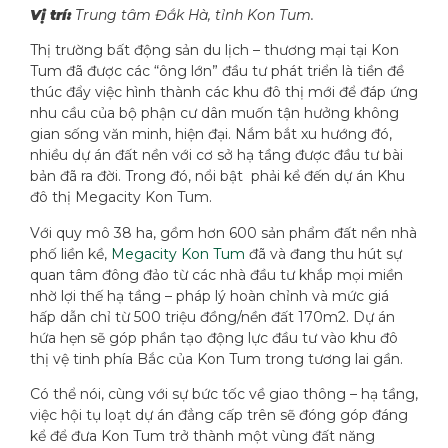
Vị trí:
Trung tâm Đắk Hà, tỉnh Kon Tum.
Thị trường bất động sản du lịch – thương mại tại Kon
Tum đã được các “ông lớn” đầu tư phát triển là tiền đề
thúc đẩy việc hình thành các khu đô thị mới để đáp ứng
nhu cầu của bộ phận cư dân muốn tận hưởng không
gian sống văn minh, hiện đại. Nắm bắt xu hướng đó,
nhiều dự án đất nền với cơ sở hạ tầng được đầu tư bài
bản đã ra đời. Trong đó, nổi bật phải kể đến dự án Khu
đô thị Megacity Kon Tum.
Với quy mô 38 ha, gồm hơn 600 sản phẩm đất nền nhà
phố liền kề,
Megacity Kon Tum
đã và đang thu hút sự
quan tâm đông đảo từ các nhà đầu tư khắp mọi miền
nhờ lợi thế hạ tầng – pháp lý hoàn chỉnh và mức giá
hấp dẫn chỉ từ 500 triệu đồng/nền đất 170m2. Dự án
hứa hẹn sẽ góp phần tạo động lực đầu tư vào khu đô
thị vệ tinh phía Bắc của Kon Tum trong tương lai gần.
Có thể nói, cùng với sự bức tốc về giao thông – hạ tầng,
việc hội tụ loạt dự án đẳng cấp trên sẽ đóng góp đáng
kể để đưa Kon Tum trở thành một vùng đất năng