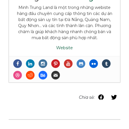
Minh Trung Land là một trong những webiste
hàng đầu chuyên cung cấp thông tin các dự án
bất động sản uy tín tại Đà Nẵng, Quảng Nam,
Quy Nhơn... và các tỉnh thành lân cận. Phương
chăm là giúp khách hàng nhanh chóng bán và
mua bất động sản phù hợp nhất.
Website
NHỮNG ĐIỀU CẦN BIẾT VỀ BẤT ĐỘNG
SẢN DÒNG TIỀN TẠI ĐÀ NẴNG
- 14 Tháng
Năm, 2024
Top Biệt Thự Nghỉ Dưỡng Có Dòng Tiền
Hấp Dẫn Tại Đà Nẵng – Tháng 5/2024
- 14
Tháng Năm, 2024
Chia sẻ:
Top Những Tòa Căn Hộ Có Dòng Tiền Tốt
Đáng Chú Ý Tháng 5/2024 Tại Đà Nẵng
-
14 Tháng Năm, 2024
Những Lô Đất Nền Có Khả Năng Sinh Lợi
Nhuận Cao Từ Việc Cho Thuê Tại Đà Nẵng