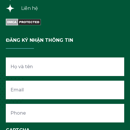
Liên hệ
ĐĂNG KÝ NHẬN THÔNG TIN
Họ
và
tên
Email
Phone