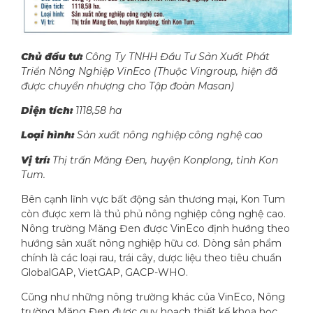
Chủ đầu tư:
Công Ty TNHH Đầu Tư Sản Xuất Phát
Triển Nông Nghiệp VinEco (Thuộc Vingroup, hiện đã
được chuyển nhượng cho Tập đoàn Masan)
Diện tích:
1118,58 ha
Loại hình:
Sản xuất nông nghiệp công nghệ cao
Vị trí:
Thị trấn Măng Đen, huyện Konplong, tỉnh Kon
Tum.
Bên cạnh lĩnh vực bất động sản thương mại, Kon Tum
còn được xem là thủ phủ nông nghiệp công nghệ cao.
Nông trường Măng Đen được VinEco định hướng theo
hướng sản xuất nông nghiệp hữu cơ. Dòng sản phẩm
chính là các loại rau, trái cây, dược liệu theo tiêu chuẩn
GlobalGAP, VietGAP, GACP-WHO.
Cũng như những nông trường khác của VinEco, Nông
trường Măng Đen được quy hoạch thiết kế khoa học