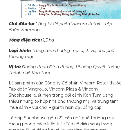
Chủ đầu tư:
Công ty Cổ phần Vincom Retail – Tập
đoàn Vingroup
Tổng diện tích:
1,5 ha
Loại hình:
Trung tâm thương mại dịch vụ, nhà phố
thương mại
Vị trí:
Đường Phan Đình Phùng, Phường Quyết Thắng,
Thành phố Kon Tum.
Là sản phẩm của Công ty Cổ phần Vincom Retail thuộc
Tập đoàn Vingroup, Vincom Plaza & Vincom
Shophouse xuất hiện trong bối cảnh Kon Tum đang
thiếu những tổ hợp nhà phố thương mại và trung tâm
mua sắm – vui chơi – giải trí hiện đại, đẳng cấp.
Tổ hợp Shophouse gồm 22 căn nhà phố thương mại
mang phong cách kiến trúc Tân cổ điển sang trọng
được thiết kế đồng bộ với trung tâm thương mại