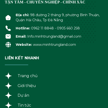
TẬN TÂM - CHUYÊN NGHIỆP - CHÍNH XÁC
Địa chỉ:
98 đường 2 tháng 9, phường Bình Thuận,
Quận Hải Châu, Tp Đà Nẵng
Hotline:
0962 11 8848 - 0905 660 258
Email:
Info.minhtrungland@gmail.com
Website:
www.minhtrungland.com
LIÊN KẾT NHANH
Trang chủ
Giới thiệu
Dự án
Tin tức