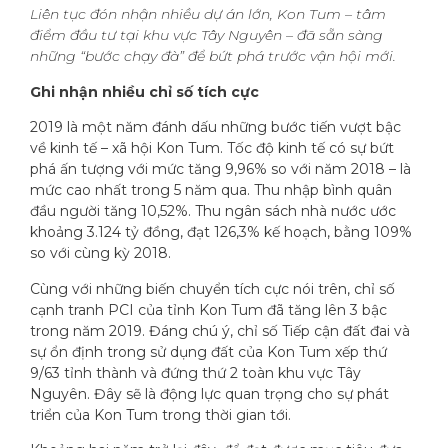
Liên tục đón nhận nhiều dự án lớn, Kon Tum – tâm
điểm đầu tư tại khu vực Tây Nguyên – đã sẵn sàng
những “bước chạy đà” để bứt phá trước vận hội mới.
Ghi nhận nhiều chỉ số tích cực
2019 là một năm đánh dấu những bước tiến vượt bậc
về kinh tế – xã hội Kon Tum. Tốc độ kinh tế có sự bứt
phá ấn tượng với mức tăng 9,96% so với năm 2018 – là
mức cao nhất trong 5 năm qua. Thu nhập bình quân
đầu người tăng 10,52%. Thu ngân sách nhà nước ước
khoảng 3.124 tỷ đồng, đạt 126,3% kế hoạch, bằng 109%
so với cùng kỳ 2018.
Cùng với những biến chuyển tích cực nói trên, chỉ số
cạnh tranh PCI của tỉnh Kon Tum đã tăng lên 3 bậc
trong năm 2019. Đáng chú ý, chỉ số Tiếp cận đất đai và
sự ổn định trong sử dụng đất của Kon Tum xếp thứ
9/63 tỉnh thành và đứng thứ 2 toàn khu vực Tây
Nguyên. Đây sẽ là động lực quan trọng cho sự phát
triển của Kon Tum trong thời gian tới.