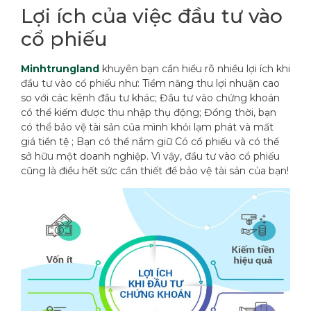
Lợi ích của việc đầu tư vào
cổ phiếu
Minhtrungland
khuyên bạn cần hiểu rõ nhiều lợi ích khi
đầu tư vào cổ phiếu như: Tiềm năng thu lợi nhuận cao
so với các kênh đầu tư khác; Đầu tư vào chứng khoán
có thể kiếm được thu nhập thụ động; Đồng thời, bạn
có thể bảo vệ tài sản của mình khỏi lạm phát và mất
giá tiền tệ ; Bạn có thể nắm giữ Có cổ phiếu và có thể
sở hữu một doanh nghiệp. Vì vậy, đầu tư vào cổ phiếu
cũng là điều hết sức cần thiết để bảo vệ tài sản của bạn!