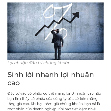
Lợi nhuận đầu tư chứng khoán
Sinh lời nhanh lợi nhuận
cao
Đầu tư vào cổ phiếu có thể mang lại lợi nhuận cao nếu
bạn tìm thấy cổ phiếu của công ty tốt, có tiềm năng
tăng giá cao. Khi bạn nắm giữ chứng khoán, bạn đã là
một phần của doanh nghiệp. Khi bạn tiết kiệm nhiều