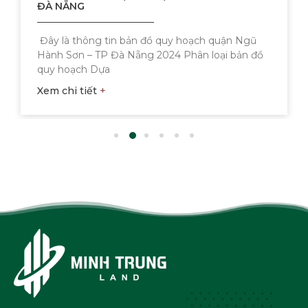
ĐÀ NẴNG
Đây là thông tin bản đồ quy hoạch quận Ngũ
Hành Sơn – TP Đà Nẵng 2024 Phân loại bản đồ
quy hoạch Dựa
Xem chi tiết