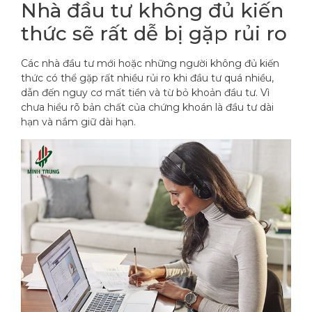
Nhà đầu tư không đủ kiến
thức sẽ rất dễ bị gặp rủi ro
Các nhà đầu tư mới hoặc những người không đủ kiến ​​
thức có thể gặp rất nhiều rủi ro khi đầu tư quá nhiều,
dẫn đến nguy cơ mất tiền và từ bỏ khoản đầu tư. Vì
chưa hiểu rõ bản chất của chứng khoán là đầu tư dài
hạn và nắm giữ dài hạn.