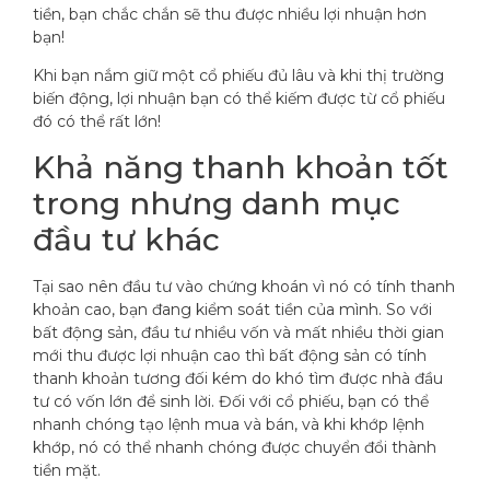
tiền, bạn chắc chắn sẽ thu được nhiều lợi nhuận hơn
bạn!
Khi bạn nắm giữ một cổ phiếu đủ lâu và khi thị trường
biến động, lợi nhuận bạn có thể kiếm được từ cổ phiếu
đó có thể rất lớn!
Khả năng thanh khoản tốt
trong nhưng danh mục
đầu tư khác
Tại sao nên đầu tư vào chứng khoán vì nó có tính thanh
khoản cao, bạn đang kiểm soát tiền của mình. So với
bất động sản, đầu tư nhiều vốn và mất nhiều thời gian
mới thu được lợi nhuận cao thì bất động sản có tính
thanh khoản tương đối kém do khó tìm được nhà đầu
tư có vốn lớn để sinh lời. Đối với cổ phiếu, bạn có thể
nhanh chóng tạo lệnh mua và bán, và khi khớp lệnh
khớp, nó có thể nhanh chóng được chuyển đổi thành
tiền mặt.