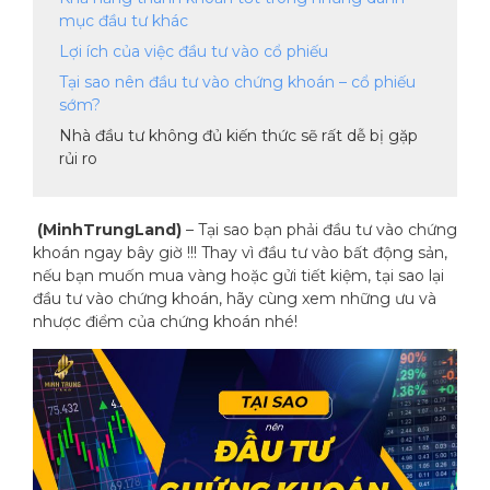
mục đầu tư khác
Lợi ích của việc đầu tư vào cổ phiếu
Tại sao nên đầu tư vào chứng khoán – cổ phiếu
sớm?
Nhà đầu tư không đủ kiến thức sẽ rất dễ bị gặp
rủi ro
(MinhTrungLand)
– Tại sao bạn phải đầu tư vào chứng
khoán ngay bây giờ !!! Thay vì đầu tư vào bất động sản,
nếu bạn muốn mua vàng hoặc gửi tiết kiệm, tại sao lại
đầu tư vào chứng khoán, hãy cùng xem những ưu và
nhược điểm của chứng khoán nhé!