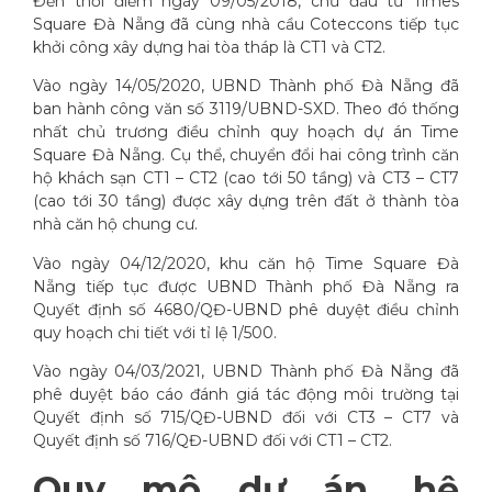
Đến thời điểm ngày 09/05/2018, chủ đầu tư Times
Square Đà Nẵng đã cùng nhà cầu Coteccons tiếp tục
khởi công xây dựng hai tòa tháp là CT1 và CT2.
Vào ngày 14/05/2020, UBND Thành phố Đà Nẵng đã
ban hành công văn số 3119/UBND-SXD. Theo đó thống
nhất chủ trương điều chỉnh quy hoạch dự án Time
Square Đà Nẵng. Cụ thể, chuyển đổi hai công trình căn
hộ khách sạn CT1 – CT2 (cao tới 50 tầng) và CT3 – CT7
(cao tới 30 tầng) được xây dựng trên đất ở thành tòa
nhà căn hộ chung cư.
Vào ngày 04/12/2020, khu căn hộ Time Square Đà
Nẵng tiếp tục được UBND Thành phố Đà Nẵng ra
Quyết định số 4680/QĐ-UBND phê duyệt điều chỉnh
quy hoạch chi tiết với tỉ lệ 1/500.
Vào ngày 04/03/2021, UBND Thành phố Đà Nẵng đã
phê duyệt báo cáo đánh giá tác động môi trường tại
Quyết định số 715/QĐ-UBND đối với CT3 – CT7 và
Quyết định số 716/QĐ-UBND đối với CT1 – CT2.
Quy mô dự án, hệ